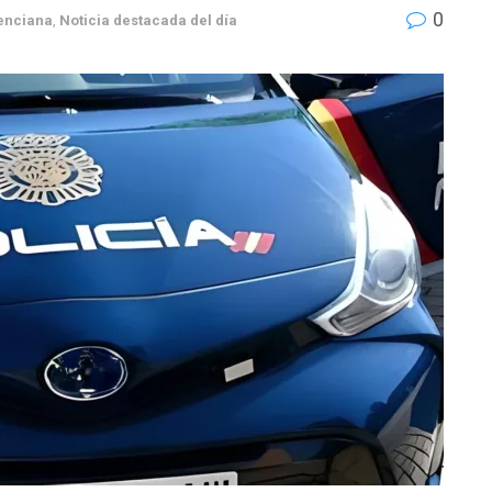
0
enciana
,
Noticia destacada del día