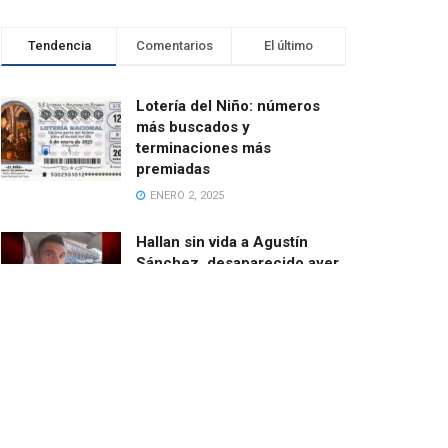
Tendencia
Comentarios
El último
Lotería del Niño: números
más buscados y
terminaciones más
premiadas
ENERO 2, 2025
Hallan sin vida a Agustín
Sánchez, desaparecido ayer
cuando salía en bici desde
Catarroja
MARZO 13, 2025
El ayuntamiento de Paiporta
demoniza las ayudas de la
Fundación de Amancio
Ortega