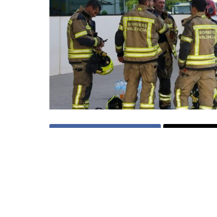
Compartir en Facebook
Compart
El incendio en la plant
de Valencia: un presun
vicaria detrás de la tr