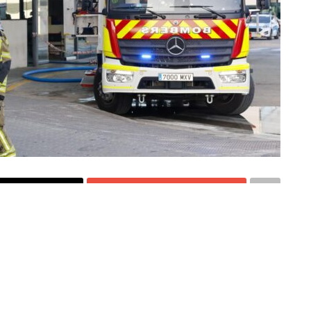
ir en Twitter
Compartir por mail
a de psiquiatría de La Fe
to caso de violencia
agedia