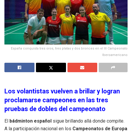
España conquista tres oros, tres platas y dos bronces en el III Campeonato
Iberoamericano
Los volantistas vuelven a brillar y logran
proclamarse campeones en las tres
pruebas de dobles del campeonato
El
bádminton español
sigue brillando allá donde compite.
A la participación nacional en los
Campeonatos de
Europa