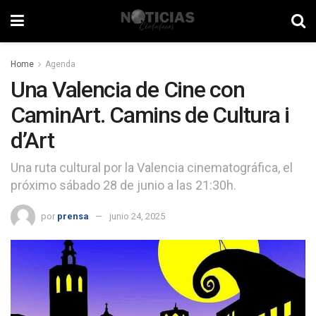
Home
Agenda
Una Valencia de Cine con
CaminArt. Camins de Cultura i
d’Art
Una ruta cultural por la Valencia cinematográfica, el
próximo sábado 28 de junio a las 21:30h.
por
prensa
junio 24, 2025