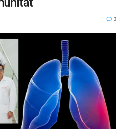
munitat
0