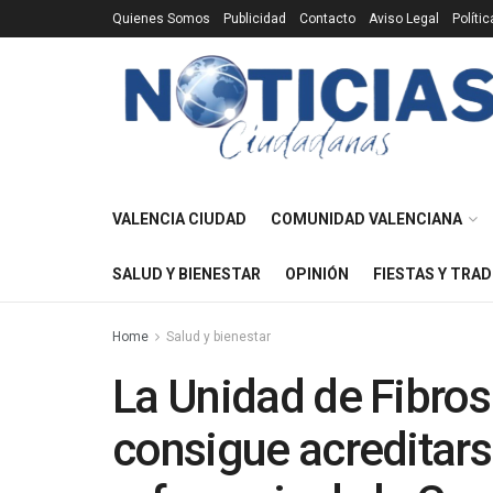
Quienes Somos
Publicidad
Contacto
Aviso Legal
Políti
VALENCIA CIUDAD
COMUNIDAD VALENCIANA
SALUD Y BIENESTAR
OPINIÓN
FIESTAS Y TRAD
Home
Salud y bienestar
La Unidad de Fibros
consigue acreditar