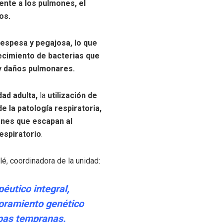
nte a los pulmones, el
os.
espesa y pegajosa, lo que
recimiento de bacterias que
y daños pulmonares.
dad adulta,
la
utilización de
e la patología respiratoria,
ones que escapan al
respiratorio
.
é, coordinadora de la unidad:
éutico integral,
oramiento genético
apas tempranas.