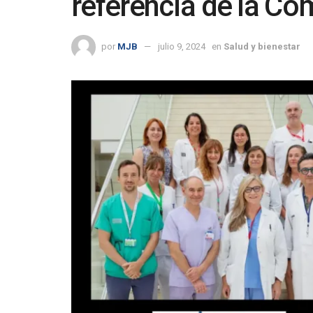
referencia de la Co
por
MJB
julio 9, 2024
en
Salud y bienestar