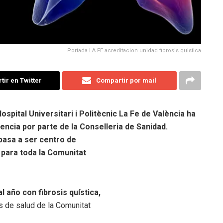
Portada LA FE acreditacion unidad fibrosis quistica
ir en Twitter
Compartir por mail
ospital Universitari i Politècnic La Fe de València ha
encia por parte de la Conselleria de Sanidad.
 pasa a ser centro de
 para toda la Comunitat
 año con fibrosis quística,
 de salud de la Comunitat