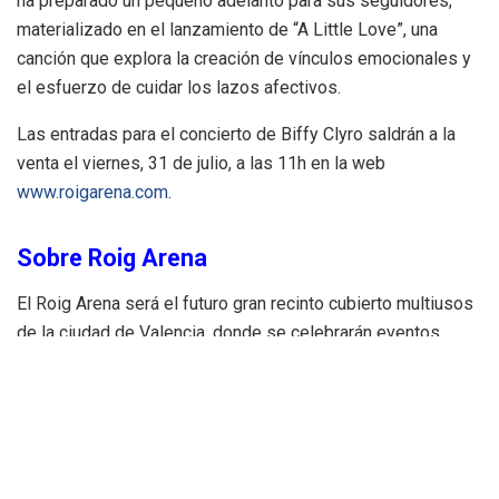
ha preparado un pequeño adelanto para sus seguidores,
materializado en el lanzamiento de “A Little Love”, una
canción que explora la creación de vínculos emocionales y
el esfuerzo de cuidar los lazos afectivos.
Las entradas para el concierto de Biffy Clyro saldrán a la
venta el viernes, 31 de julio, a las 11h en la web
www.roigarena.com
.
Sobre Roig Arena
El Roig Arena será el futuro gran recinto cubierto multiusos
de la ciudad de Valencia, donde se celebrarán eventos
deportivos, de entretenimiento y corporativos. El proyecto
cuenta con un presupuesto de más de 280 millones de
euros sufragados íntegramente por Juan Roig, presidente
de Mercadona, con su patrimonio personal. El Roig Arena,
que comenzará a operar en septiembre de 2025, tendrá una