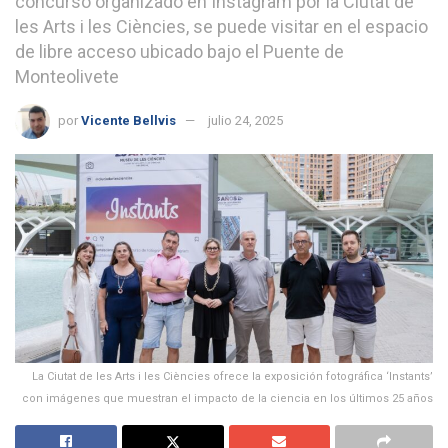
concurso organizado en Instagram por la Ciutat de
les Arts i les Ciències, se puede visitar en el espacio
de libre acceso ubicado bajo el Puente de
Monteolivete
por
Vicente Bellvis
julio 24, 2025
La Ciutat de les Arts i les Ciències ofrece la exposición fotográfica ‘Instants’
con imágenes que muestran el impacto de la ciencia en los últimos 25 años