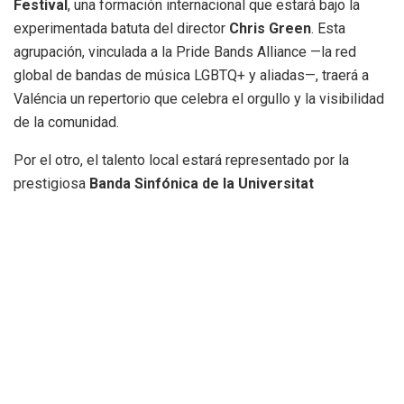
Festival
, una formación internacional que estará bajo la
experimentada batuta del director
Chris Green
. Esta
agrupación, vinculada a la Pride Bands Alliance —la red
global de bandas de música LGBTQ+ y aliadas—, traerá a
Valéncia un repertorio que celebra el orgullo y la visibilidad
de la comunidad.
Por el otro, el talento local estará representado por la
prestigiosa
Banda Sinfónica de la Universitat
Politècnica de Valéncia (UPV)
. Dirigida por el maestro
Francisco José Valero García
, la formación de la UPV
aportará la excelencia técnica y el arraigo de la tradición
bandística de la Comunitat Valenciana, combinando piezas
de arraigo local con partituras de proyección internacional.
«La música siempre ha sido un espacio de
encuentro. Traer el Festival de Bandas de
los Gay Games al Palau de la Música,
combinando el talento de la UPV y de