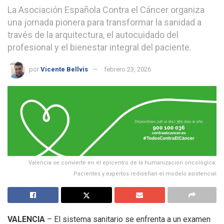
La Asociación Española Contra el Cáncer organiza
una jornada pionera para transformar la sanidad a
través de la arquitectura, el autocuidado del
profesional y el bienestar integral del paciente.
por
Vicente Bellvis
febrero 23, 2026
Valencia se convierte en el epicentro de la humanización oncológica:
Pacientes y expertos rediseñan el modelo asistencial
VALENCIA
– El sistema sanitario se enfrenta a un examen