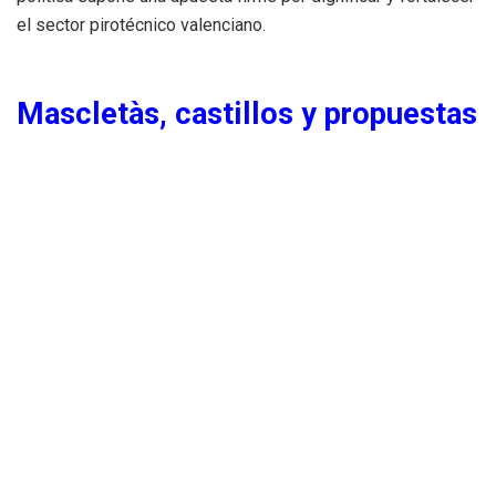
el sector pirotécnico valenciano.
Mascletàs, castillos y propuestas
innovadoras
Entre las actividades programadas figuran:
Mascletàs organizadas por comisiones en los barrios.
Despertàs diarias.
Castillos de fuegos artificiales nocturnos con
acompañamiento musical.
Correfocs tradicionales.
Propuestas como Pólvora a la Vespra o Pólvora a la
Mar.