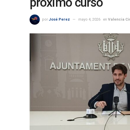
próximo curso
por
José Perez
mayo 4, 2026
en
Valencia C