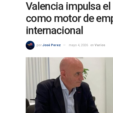
Valencia impulsa el
como motor de emp
internacional
por
José Perez
mayo 4, 2026
en
Varios