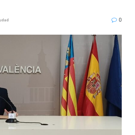
0
iudad