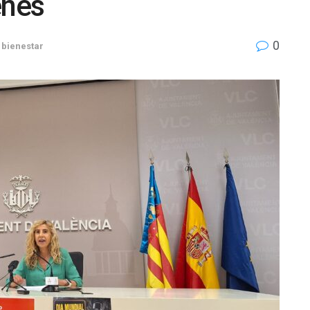
enes
0
 bienestar