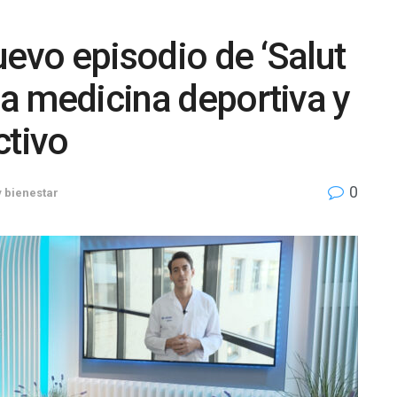
uevo episodio de ‘Salut
la medicina deportiva y
ctivo
0
y bienestar