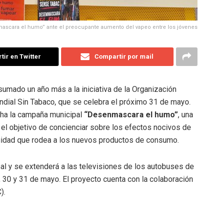
ascara el humo” ante el preocupante aumento del vapeo entre los jóvenes
ir en Twitter
Compartir por mail
umado un año más a la iniciativa de la Organización
ndial Sin Tabaco, que se celebra el próximo 31 de mayo
.
cha la campaña municipal
“Desenmascara el humo”
, una
n el objetivo de concienciar sobre los efectos nocivos de
nocuidad que rodea a los nuevos productos de consumo
.
l y se extenderá a las televisiones de los autobuses de
9, 30 y 31 de mayo
.
El proyecto cuenta con la colaboración
C)
.