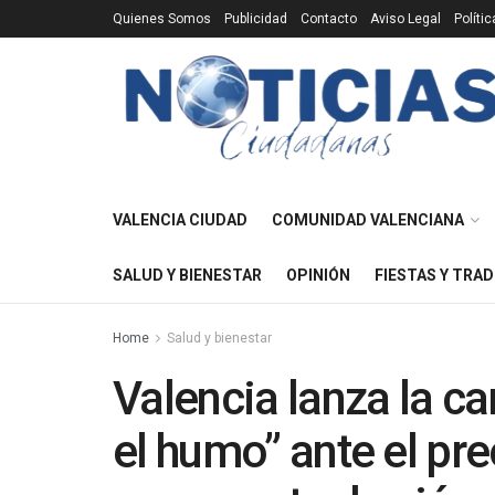
Quienes Somos
Publicidad
Contacto
Aviso Legal
Políti
VALENCIA CIUDAD
COMUNIDAD VALENCIANA
SALUD Y BIENESTAR
OPINIÓN
FIESTAS Y TRAD
Home
Salud y bienestar
Valencia lanza la 
el humo” ante el p