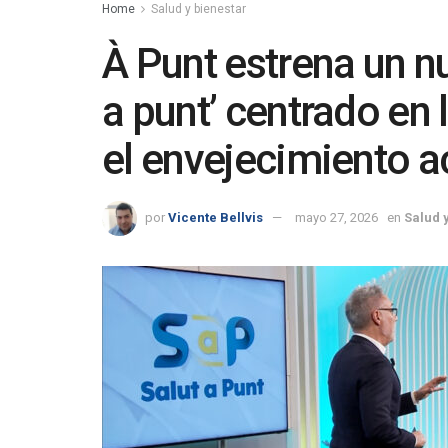
Home
Salud y bienestar
À Punt estrena un n
a punt’ centrado en 
el envejecimiento a
por
Vicente Bellvis
mayo 27, 2026
en
Salud 