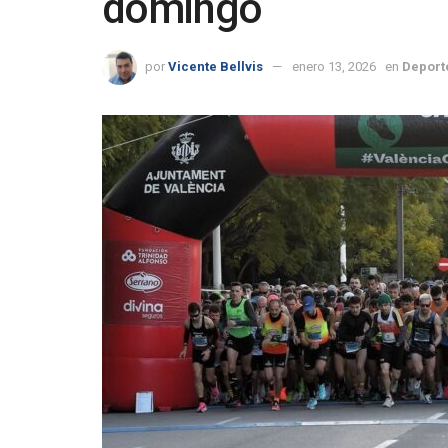
domingo
por
Vicente Bellvis
enero 13, 2026
en
Deport