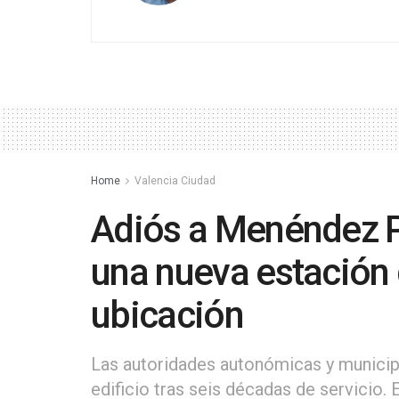
Home
Valencia Ciudad
Adiós a Menéndez P
una nueva estación 
ubicación
Las autoridades autonómicas y municipal
edificio tras seis décadas de servicio. 