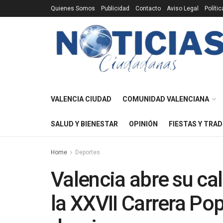
Quienes Somos
Publicidad
Contacto
Aviso Legal
Políti
VALENCIA CIUDAD
COMUNIDAD VALENCIANA
SALUD Y BIENESTAR
OPINIÓN
FIESTAS Y TRAD
Home
Deportes
Valencia abre su ca
la XXVII Carrera Po