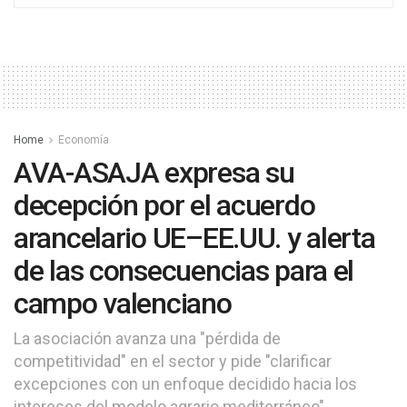
Home
Economía
AVA-ASAJA expresa su
decepción por el acuerdo
arancelario UE–EE.UU. y alerta
de las consecuencias para el
campo valenciano
La asociación avanza una "pérdida de
competitividad" en el sector y pide "clarificar
excepciones con un enfoque decidido hacia los
intereses del modelo agrario mediterráneo"