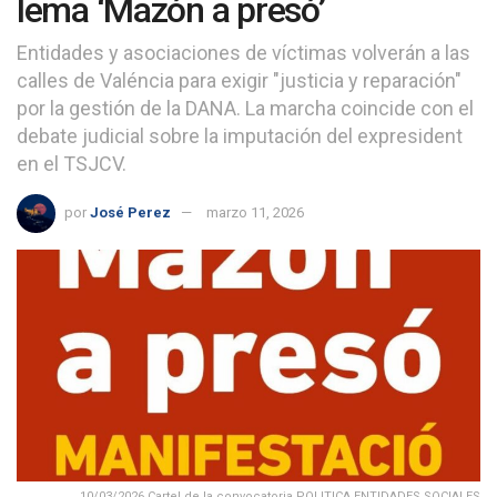
lema ‘Mazón a presó’
Entidades y asociaciones de víctimas volverán a las
calles de Valéncia para exigir "justicia y reparación"
por la gestión de la DANA. La marcha coincide con el
debate judicial sobre la imputación del expresident
en el TSJCV.
por
José Perez
marzo 11, 2026
10/03/2026 Cartel de la convocatoria POLITICA ENTIDADES SOCIALES