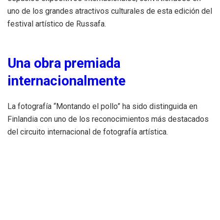
uno de los grandes atractivos culturales de esta edición del
festival artístico de Russafa.
Una obra premiada
internacionalmente
La fotografía “Montando el pollo” ha sido distinguida en
Finlandia con uno de los reconocimientos más destacados
del circuito internacional de fotografía artística.
El trabajo de Álvaro Ruiz ha llamado la atención por su
originalidad visual, su capacidad narrativa y una puesta en
escena que mezcla creatividad, ironía y una fuerte identidad
mediterránea.
Ahora, el público valenciano podrá contemplarla en el