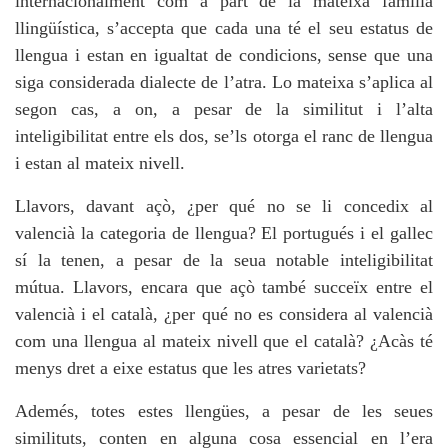
internacionalment com a part de la mateixa família
llingüística, s’accepta que cada una té el seu estatus de
llengua i estan en igualtat de condicions, sense que una
siga considerada dialecte de l’atra. Lo mateixa s’aplica al
segon cas, a on, a pesar de la similitut i l’alta
inteligibilitat entre els dos, se’ls otorga el ranc de llengua
i estan al mateix nivell.
Llavors, davant açò, ¿per qué no se li concedix al
valencià la categoria de llengua? El portugués i el gallec
sí la tenen, a pesar de la seua notable inteligibilitat
mútua. Llavors, encara que açò també succeïx entre el
valencià i el català, ¿per qué no es considera al valencià
com una llengua al mateix nivell que el català? ¿Acàs té
menys dret a eixe estatus que les atres varietats?
Ademés, totes estes llengües, a pesar de les seues
similituts, conten en alguna cosa essencial en l’era