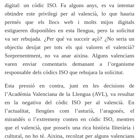
digital: un còdic ISO. Fa alguns anys, es va intentar
obtindre este privilegi per al valencià, lo que hauria
permés que els llocs web i molts mijos digitals
estigueren disponibles en esta llengua, pero la solicitut
va ser rebujada. ¿Per qué va succeir açò? ¿No seria un
objectiu desijat per tots els qui valoren el valencià?
Sorprenentment, no va anar aixina. Alguns valencians
varen enviar comentaris demanant a l’organisme
responsable dels còdics ISO que rebujara la solicitut.
Esta pressió en contra, junt en les decisions de
l’Acadèmia Valenciana de la Llengua (AVL), va resultar
en la negativa del còdic ISO per al valencià. En
l’actualitat, llengües com l’asturià, l’aragonés, el
mirandés o l’extremeny conten en còdic ISO, mentres
que el valencià, que posseïx una rica història lliterària i
cultural, no ho té. Aixina, recolzat per alguns valencians