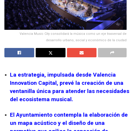
Valencia Music City consolidará la música como un eje trasversal de
desarrollo urbano, social y económico de la ciudad
La
estrategia,
impulsada desde Valencia
Innovation Capital,
prevé la creación de una
ventanilla única para atender las necesidades
del ecosistema musical.
El Ayuntamiento contempla la elaboración de
un mapa acústico y el diseño de una