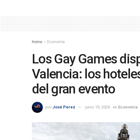
Home
Economía
Los Gay Games disp
Valencia: los hotele
del gran evento
por
José Perez
junio 19, 2026
en
Economía