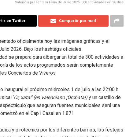
Valencia presenta la Feria de Julio 2026: 300 actividades en 26 días
ir en Twitter
Compartir por mail
entado oficialmente hoy las imágenes gráficas y el
Julio 2026
. Bajo los hashtags oficiales
iudad se prepara para albergar un total de 300 actividades a
yoría de los actos programados serán completamente
nales Conciertos de Viveros
.
 inaugural el próximo miércoles 1 de julio a las 22:00 h
sical ‘
Or, xata!’ (en valenciano ¡Orchata!)
y un castillo de
Un espectáculo que aseguran fuentes municipales será una
 comenzó en el Cap i Casal en 1.871
údica y pirotécnica por los diferentes barrios, los festejos