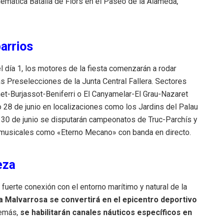
blemática Batalla de Flors en el Paseo de la Alameda,
arrios
el día 1, los motores de la fiesta comenzarán a rodar
as Preselecciones de la Junta Central Fallera. Sectores
et-Burjassot-Beniferri o El Canyamelar-El Grau-Nazaret
o 28 de junio en localizaciones como los Jardins del Palau
s 30 de junio se disputarán campeonatos de Truc-Parchís y
s musicales como «Eterno Mecano» con banda en directo.
eza
fuerte conexión con el entorno marítimo y natural de la
 la Malvarrosa se convertirá en el epicentro deportivo
demás,
se habilitarán canales náuticos específicos en