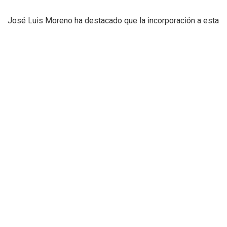
José Luis Moreno ha destacado que la incorporación a esta
red contribuirá también a reforzar el posicionamiento
cultural de Valencia en proyectos de gran relevancia
internacional, especialmente en procesos vinculados a la
Capital Europea de la Cultura.
Asimismo, la ciudad podrá participar en una representación
conjunta ante el Gobierno de España, el Ministerio de
Cultura y organismos europeos para impulsar iniciativas
relacionadas con la promoción cultural, la innovación, la
cooperación institucional y la proyección internacional del
ecosistema cultural valenciano.
Pendiente de aprobación
definitiva