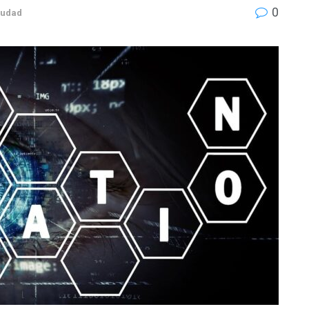
0
iudad