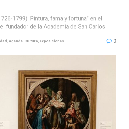
26-1799). Pintura, fama y fortuna” en el
del fundador de la Academia de San Carlos
0
udad
,
Agenda
,
Cultura
,
Exposiciones