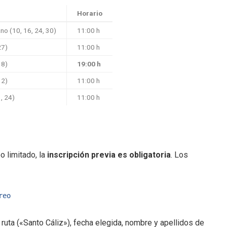
Horario
ano (10, 16, 24, 30)
11:00 h
27)
11:00 h
18)
19:00 h
12)
11:00 h
3, 24)
11:00 h
o limitado, la
inscripción previa es obligatoria
. Los
reo
ruta («Santo Cáliz»), fecha elegida, nombre y apellidos de