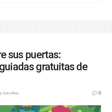
re sus puertas:
 guiadas gratuitas de
0
a
,
Con niños