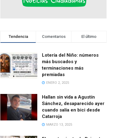
Tendencia
Comentarios
El último
Lotería del Niño: números
más buscados y
terminaciones más
premiadas
ENERO 2, 2025
Hallan sin vida a Agustín
Sánchez, desaparecido ayer
cuando salía en bici desde
Catarroja
MARZO 13, 2025