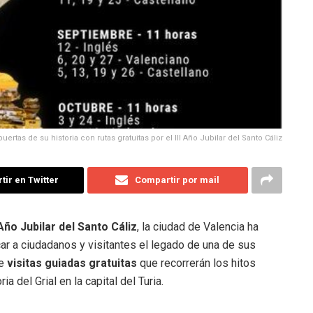
uertas de su historia con rutas gratuitas por el III Año Jubilar del Santo Cáliz
ir en Twitter
Compartir por mail
 Año Jubilar del Santo Cáliz
, la ciudad de Valencia ha
car a ciudadanos y visitantes el legado de una de sus
de
visitas guiadas gratuitas
que recorrerán los hitos
a del Grial en la capital del Turia.