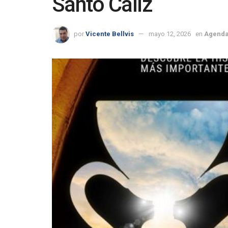
Santo Cáliz
por
Vicente Bellvis
mayo 12, 2026
en
Agend