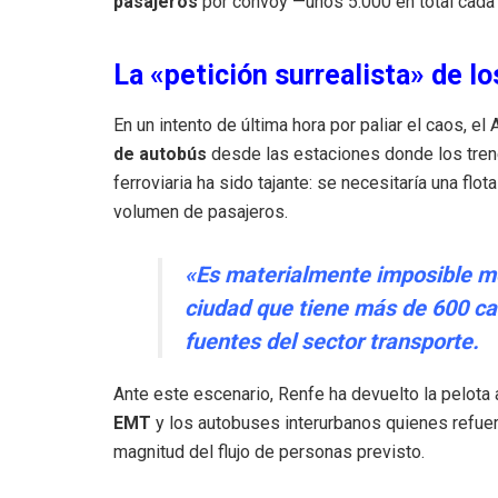
pasajeros
por convoy —unos 5.000 en total cada d
La «petición surrealista» de l
En un intento de última hora por paliar el caos, e
de autobús
desde las estaciones donde los trene
ferroviaria ha sido tajante: se necesitaría una flo
volumen de pasajeros.
«Es materialmente imposible me
ciudad que tiene más de 600 cal
fuentes del sector transporte.
Ante este escenario, Renfe ha devuelto la pelota 
EMT
y los autobuses interurbanos quienes refuerc
magnitud del flujo de personas previsto.