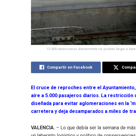
15.000 valencianos diariamente no podrán llegar a Vale
Compartir en Facebook
Compart
El cruce de reproches entre el Ayuntamiento,
aire a 5.000 pasajeros diarios. La restricción 
diseñada para evitar aglomeraciones en la ‘
carretera y deja desamparados a miles de tr
VALENCIA.
– Lo que debía ser la semana de máxim
un laberinto logístico y político de consecuencia