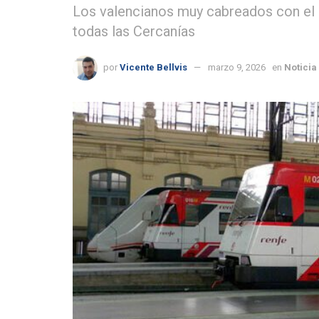
Los valencianos muy cabreados con el 
todas las Cercanías
por
Vicente Bellvis
marzo 9, 2026
en
Noticia