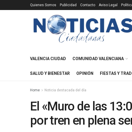
Quienes Somos
Publicidad
Contacto
Aviso Legal
Políti
VALENCIA CIUDAD
COMUNIDAD VALENCIANA
SALUD Y BIENESTAR
OPINIÓN
FIESTAS Y TRAD
Home
Noticia destacada del día
El «Muro de las 13:0
por tren en plena s