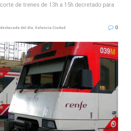
corte de trenes de 13h a 15h decretado para
0
 destacada del día
,
Valencia Ciudad