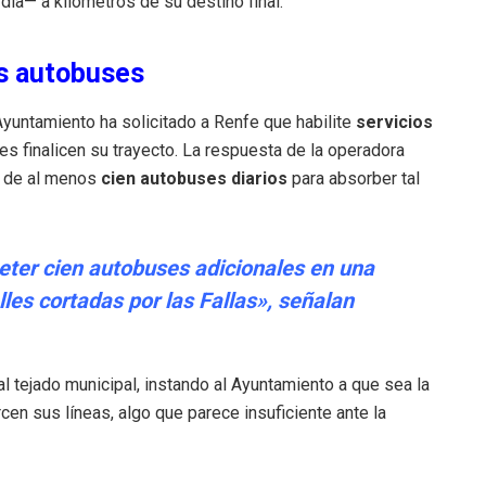
ía— a kilómetros de su destino final.
os autobuses
l Ayuntamiento ha solicitado a Renfe que habilite
servicios
s finalicen su trayecto. La respuesta de la operadora
ta de al menos
cien autobuses diarios
para absorber tal
ter cien autobuses adicionales en una
les cortadas por las Fallas», señalan
al tejado municipal, instando al Ayuntamiento a que sea la
en sus líneas, algo que parece insuficiente ante la