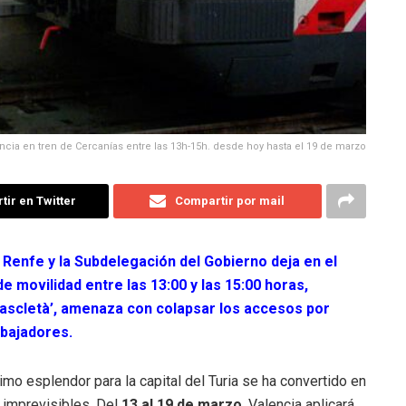
ncia en tren de Cercanías entre las 13h-15h. desde hoy hasta el 19 de marzo
ir en Twitter
Compartir por mail
 Renfe y la Subdelegación del Gobierno deja en el
de movilidad entre las 13:00 y las 15:00 horas,
mascletà’, amenaza con colapsar los accesos por
abajadores.
o esplendor para la capital del Turia se ha convertido en
s imprevisibles. Del
13 al 19 de marzo
, Valencia aplicará