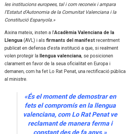
les institucions europees, tal i com reconeix i ampara
l’Estatut d’Autonomia de la Comunitat Valenciana i la
Constitució Espanyola.»
Aixina mateix, insten a l’
Acadèmia Valenciana de la
Llengua
(AVL) i als
firmants del manifest
recentment
publicat en defensa d’esta institució a que, si realment
volen protegir la
llengua valenciana
, se posicionen
clarament en favor de la seua oficialitat en Europa i
demanen, com ha fet Lo Rat Penat, una rectificació pública
al ministre.
«És el moment de demostrar en
fets el compromís en la llengua
valenciana, com
Lo Rat Penat
ve
reclamant de manera ferma i
constant des de fa anys.»