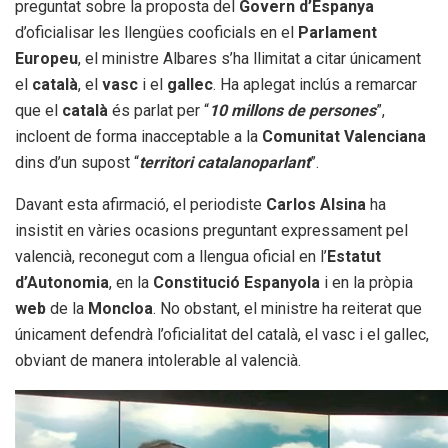
preguntat sobre la proposta del
Govern d’Espanya
d’oficialisar les llengües cooficials en el
Parlament
Europeu
, el ministre Albares s’ha llimitat a citar únicament
el
català
, el
vasc
i el
gallec
. Ha aplegat inclús a remarcar
que el
català
és parlat per “
10 millons de persones
”,
incloent de forma inacceptable a la
Comunitat Valenciana
dins d’un supost “
territori catalanoparlant
”.
Davant esta afirmació, el periodiste
Carlos Alsina
ha
insistit en vàries ocasions preguntant expressament pel
valencià, reconegut com a llengua oficial en l’
Estatut
d’Autonomia
, en la
Constitució Espanyola
i en la pròpia
web
de la
Moncloa
. No obstant, el ministre ha reiterat que
únicament defendrà l’oficialitat del català, el vasc i el gallec,
obviant de manera intolerable al valencià.