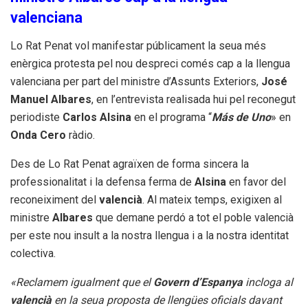
valenciana
Lo Rat Penat vol manifestar públicament la seua més
enèrgica protesta pel nou despreci comés cap a la llengua
valenciana per part del ministre d’Assunts Exteriors,
José
Manuel Albares
, en l’entrevista realisada hui pel reconegut
periodiste
Carlos Alsina
en el programa “
Más de Uno
» en
Onda Cero
ràdio.
Des de Lo Rat Penat agraïxen de forma sincera la
professionalitat i la defensa ferma de
Alsina
en favor del
reconeiximent del
valencià
. Al mateix temps, exigixen al
ministre
Albares
que demane perdó a tot el poble valencià
per este nou insult a la nostra llengua i a la nostra identitat
colectiva.
«Reclamem igualment que el
Govern d’Espanya
incloga al
valencià
en la seua proposta de llengües oficials davant