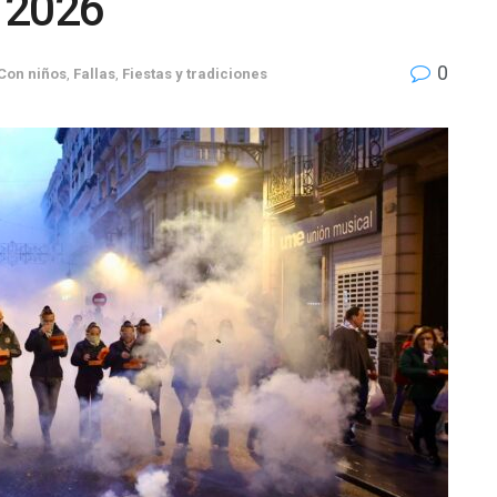
s 2026
0
Con niños
,
Fallas
,
Fiestas y tradiciones