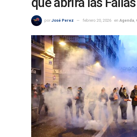
que abrirá las Falla
por
José Perez
febrero 20, 2026
en
Agenda
,