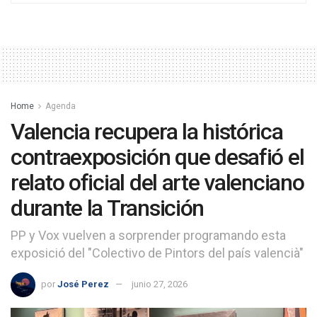
Home
Agenda
Valencia recupera la histórica
contraexposición que desafió el
relato oficial del arte valenciano
durante la Transición
PP y Vox vuelven a sorprender programando esta
exposició del "Colectivo de Pintors del país valencià"
por
José Perez
junio 27, 2026