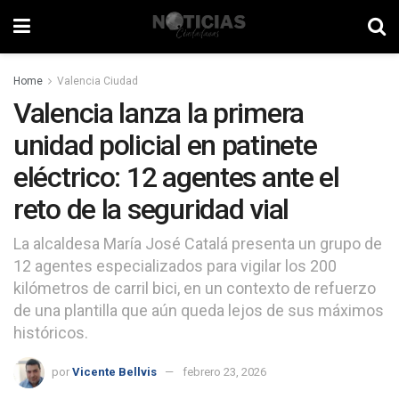
Home
Valencia Ciudad
Valencia lanza la primera
unidad policial en patinete
eléctrico: 12 agentes ante el
reto de la seguridad vial
La alcaldesa María José Catalá presenta un grupo de
12 agentes especializados para vigilar los 200
kilómetros de carril bici, en un contexto de refuerzo
de una plantilla que aún queda lejos de sus máximos
históricos.
por
Vicente Bellvis
febrero 23, 2026