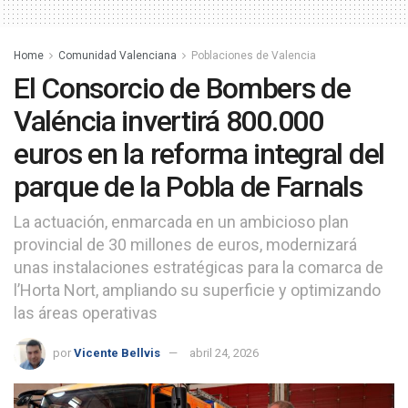
Home
Comunidad Valenciana
Poblaciones de Valencia
El Consorcio de Bombers de
Valéncia invertirá 800.000
euros en la reforma integral del
parque de la Pobla de Farnals
La actuación, enmarcada en un ambicioso plan
provincial de 30 millones de euros, modernizará
unas instalaciones estratégicas para la comarca de
l’Horta Nort, ampliando su superficie y optimizando
las áreas operativas
por
Vicente Bellvis
abril 24, 2026