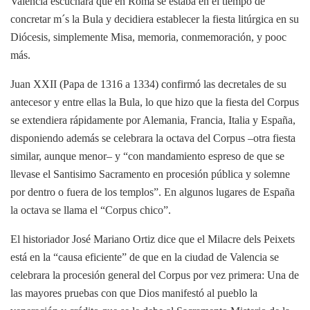
Valencia escuchara que en Roma se estaba en el tiempo de
concretar m´s la Bula y decidiera establecer la fiesta litúrgica en su
Diócesis, simplemente Misa, memoria, conmemoración, y pooc
más.
Juan XXII (Papa de 1316 a 1334) confirmó las decretales de su
antecesor y entre ellas la Bula, lo que hizo que la fiesta del Corpus
se extendiera rápidamente por Alemania, Francia, Italia y España,
disponiendo además se celebrara la octava del Corpus –otra fiesta
similar, aunque menor– y “con mandamiento espreso de que se
llevase el Santisimo Sacramento en procesión pública y solemne
por dentro o fuera de los templos”. En algunos lugares de España
la octava se llama el “Corpus chico”.
El historiador José Mariano Ortiz dice que el Milacre dels Peixets
está en la “causa eficiente” de que en la ciudad de Valencia se
celebrara la procesión general del Corpus por vez primera: Una de
las mayores pruebas con que Dios manifestó al pueblo la