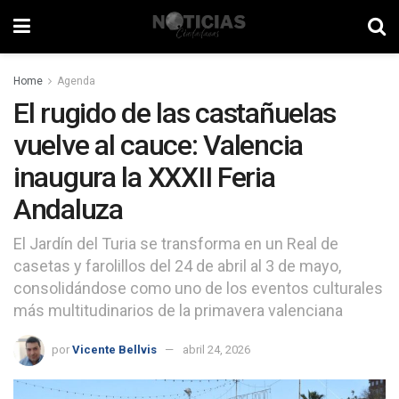
Home
Agenda
El rugido de las castañuelas
vuelve al cauce: Valencia
inaugura la XXXII Feria
Andaluza
El Jardín del Turia se transforma en un Real de
casetas y farolillos del 24 de abril al 3 de mayo,
consolidándose como uno de los eventos culturales
más multitudinarios de la primavera valenciana
por
Vicente Bellvis
abril 24, 2026