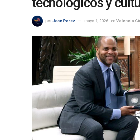
tecnológicos y cultu
por
José Perez
mayo 1, 2026
en
Valencia C