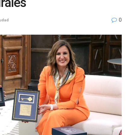
rales
0
iudad