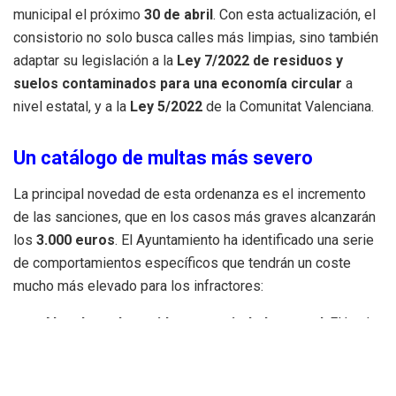
municipal el próximo
30 de abril
.
Con esta actualización, el
consistorio no solo busca calles más limpias, sino también
adaptar su legislación a la
Ley 7/2022 de residuos y
suelos contaminados para una economía circular
a
nivel estatal, y a la
Ley 5/2022
de la Comunitat Valenciana
.
Un catálogo de multas más severo
La principal novedad de esta ordenanza es el incremento
de las sanciones, que en los casos más graves alcanzarán
los
3.000 euros
. El Ayuntamiento ha identificado una serie
de comportamientos específicos que tendrán un coste
mucho más elevado para los infractores:
Abandono de residuos y suciedad general
: El hecho
de abandonar basura dispersa o cualquier residuo en
espacios públicos, así como cualquier conducta que
deteriore la higiene de la ciudad, se multará con entre