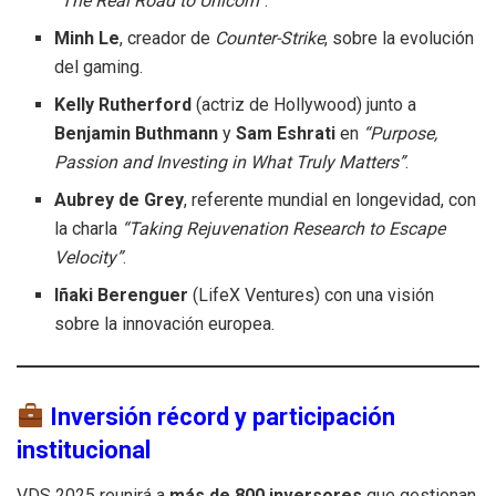
“The Real Road to Unicorn”
.
Minh Le
, creador de
Counter-Strike
, sobre la evolución
del gaming.
Kelly Rutherford
(actriz de Hollywood) junto a
Benjamin Buthmann
y
Sam Eshrati
en
“Purpose,
Passion and Investing in What Truly Matters”
.
Aubrey de Grey
, referente mundial en longevidad, con
la charla
“Taking Rejuvenation Research to Escape
Velocity”
.
Iñaki Berenguer
(LifeX Ventures) con una visión
sobre la innovación europea.
Inversión récord y participación
institucional
VDS 2025 reunirá a
más de 800 inversores
que gestionan