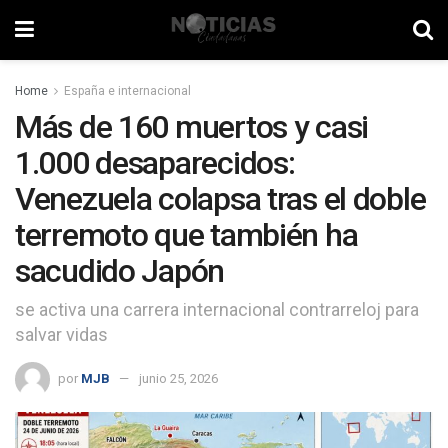
Home
España e internacional
Más de 160 muertos y casi
1.000 desaparecidos:
Venezuela colapsa tras el doble
terremoto que también ha
sacudido Japón
se activa una carrera internacional contrarreloj para
salvar vidas
por
MJB
junio 25, 2026