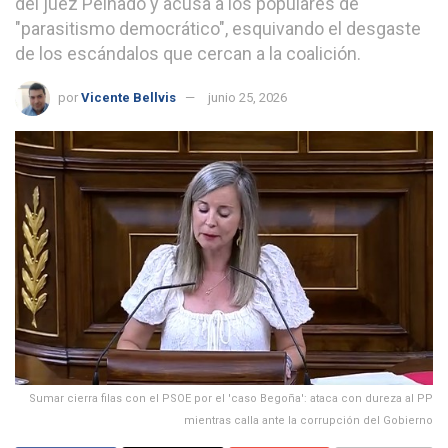
del juez Peinado y acusa a los populares de
"parasitismo democrático", esquivando el desgaste
de los escándalos que cercan a la coalición.
por
Vicente Bellvis
junio 25, 2026
Sumar cierra filas con el PSOE por el 'caso Begoña': ataca con dureza al PP
mientras calla ante la corrupción del Gobierno