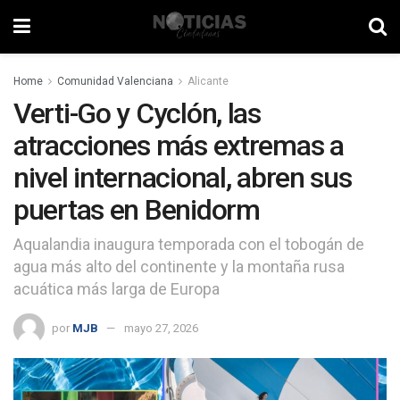
Home
Comunidad Valenciana
Alicante
Verti-Go y Cyclón, las
atracciones más extremas a
nivel internacional, abren sus
puertas en Benidorm
Aqualandia inaugura temporada con el tobogán de
agua más alto del continente y la montaña rusa
acuática más larga de Europa
por
MJB
mayo 27, 2026