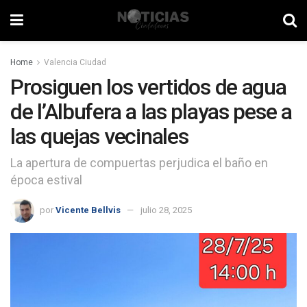
Home
Valencia Ciudad
Prosiguen los vertidos de agua
de l’Albufera a las playas pese a
las quejas vecinales
La apertura de compuertas perjudica el baño en
época estival
por
Vicente Bellvis
julio 28, 2025