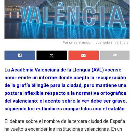
Por un referéndum local sobre "Valéncia"
La Acadèmia Valenciana de la Llengua (AVL) «sense
nom» emite un informe donde acepta la recuperación
de la grafía bilingüe para la ciudad, pero mantiene una
postura inflexible respecto a la normativa ortográfica
del valenciano: el acento sobre la «e» debe ser grave,
siguiendo los estándares compartidos con el catalán.
El debate sobre el nombre de la tercera ciudad de España
ha vuelto a encender las instituciones valencianas. En un