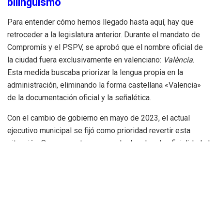
bilingüismo
Para entender cómo hemos llegado hasta aquí, hay que
retroceder a la legislatura anterior. Durante el mandato de
Compromís y el PSPV, se aprobó que el nombre oficial de
la ciudad fuera exclusivamente en valenciano:
València
.
Esta medida buscaba priorizar la lengua propia en la
administración, eliminando la forma castellana «Valencia»
de la documentación oficial y la señalética.
Con el cambio de gobierno en mayo de 2023, el actual
ejecutivo municipal se fijó como prioridad revertir esta
situación. Su propuesta no era solo devolver la oficialidad al
castellano, sino «valencianizar» la grafía del nombre en
valenciano para que coincidiera con la pronunciación
mayoritaria de los habitantes de la ciudad, quienes suelen
articular la «e» de forma cerrada. Es decir, pasar de la tilde
grave (estándar catalán) a la tilde aguda (propia de las