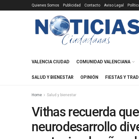
Quienes Somos
Publicidad
Contacto
Aviso Legal
Políti
VALENCIA CIUDAD
COMUNIDAD VALENCIANA
SALUD Y BIENESTAR
OPINIÓN
FIESTAS Y TRAD
Home
Salud y bienestar
Vithas recuerda que
neurodesarrollo div