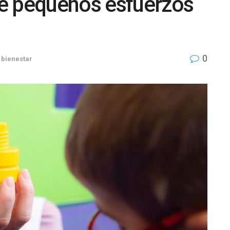
e pequeños esfuerzos
0
 bienestar