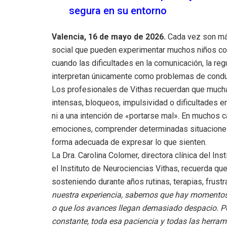
segura en su entorno
Valencia, 16 de mayo de 2026.
Cada vez son más
social que pueden experimentar muchos niños con
cuando las dificultades en la comunicación, la re
interpretan únicamente como problemas de condu
Los profesionales de Vithas recuerdan que mucha
intensas, bloqueos, impulsividad o dificultades 
ni a una intención de «portarse mal». En muchos c
emociones, comprender determinadas situaciones 
forma adecuada de expresar lo que sienten.
La Dra. Carolina Colomer, directora clínica del Ins
el Instituto de Neurociencias Vithas, recuerda qu
sosteniendo durante años rutinas, terapias, frus
nuestra experiencia, sabemos que hay momentos 
o que los avances llegan demasiado despacio. P
constante, toda esa paciencia y todas las herra