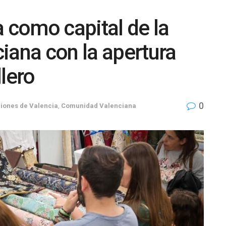
a como capital de la
iana con la apertura
lero
0
iones de Valencia
,
Comunidad Valenciana