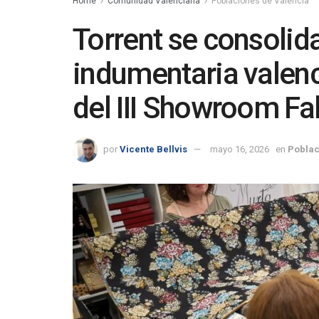
Home
Comunidad Valenciana
Poblaciones de Valencia
Torrent se consolid
indumentaria valenc
del III Showroom Fal
por
Vicente Bellvis
mayo 16, 2026
en
Poblac