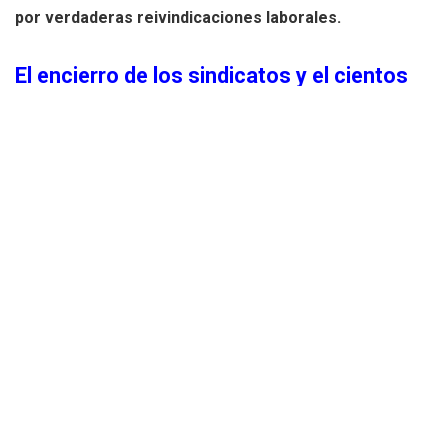
por verdaderas reivindicaciones laborales.
El encierro de los sindicatos y el cientos
de docentes atrincherados en la calle
Estas declaraciones provocaron una indignación inmediata
entre los representantes de los trabajadores que aún se
encontraban en el complejo administrativo. En un gesto de
protesta poco frecuente,
los negociadores sindicales
(pertenecientes a organizaciones como STEPV, CCOO
y UGT) tomaron la decisión de no abandonar las
dependencias de la Conselleria de Educación,
declarándose en situación de encierro indefinido en el
interior del edificio
. Los representantes sindicales
manifestaron que no se moverán del recinto hasta que no
se ofrezcan «soluciones reales» a la pérdida de unidades
en la escuela pública, a los recortes de plantillas y a lo que