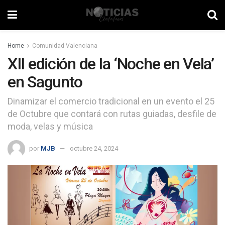
Home
Comunidad Valenciana
XII edición de la ‘Noche en Vela’
en Sagunto
Dinamizar el comercio tradicional en un evento el 25
de Octubre que contará con rutas guiadas, desfile de
moda, velas y música
por
MJB
octubre 24, 2024