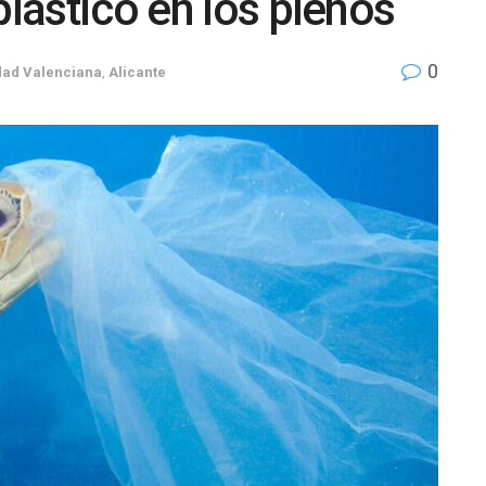
plástico en los plenos
0
ad Valenciana
,
Alicante