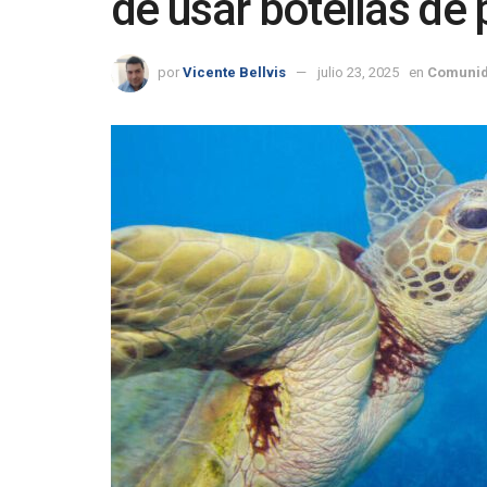
de usar botellas de 
por
Vicente Bellvis
julio 23, 2025
en
Comunid