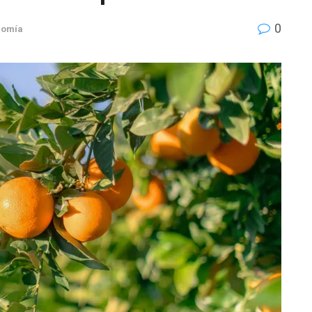
0
nomía