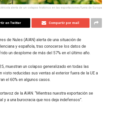
 citrícola alerta de un colapso histórico en las exportaciones fuera de Europa
ir en Twitter
Compartir por mail
es de Nules (AIAN) alerta de una situación de
alenciana y española, tras conocerse los datos de
frido un desplome de más del 57% en el último año.
025, muestran un colapso generalizado en todas las
n visto reducidas sus ventas al exterior fuera de la UE a
ran el 60% en algunos casos.
 portavoz de la AIAN. “Mientras nuestra exportación se
l y a una burocracia que nos deja indefensos”.