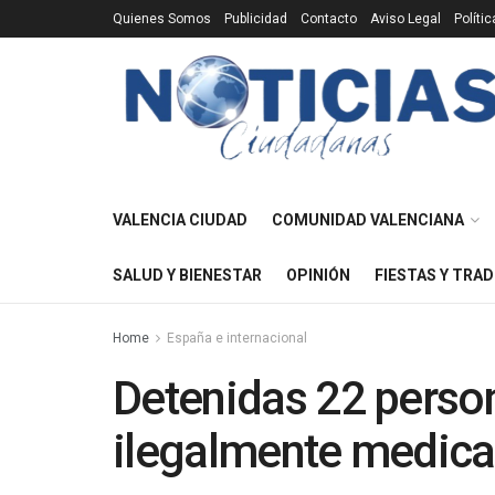
Quienes Somos
Publicidad
Contacto
Aviso Legal
Políti
VALENCIA CIUDAD
COMUNIDAD VALENCIANA
SALUD Y BIENESTAR
OPINIÓN
FIESTAS Y TRAD
Home
España e internacional
Detenidas 22 perso
ilegalmente medica