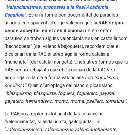
“
Valencianismes:
propostes a la Real Academia
Española
”. És un informe ben documentat de paraules
usades en
espanyol i d’orige valencià que
la RAE seguix
sense acceptar en el seu diccionari
. Entre estes
paraules se troben alguns valencianismes en castellà com
“
bachoqueta
” (del valencià
bajoqueta
),
recordem que el
diccionari de la RAE sí arreplega la forma catalana
“
moncheta
” (del català
mongeta
). Unes atres formes que la
RAE seguix rebujant i que el Diccionari de la RACV sí
arreplega en la seua forma valenciana són:
“
sorollismo,
sorollista
”
. Quan sí arreplega
daliniano
o
picassiano
,
“
blasquismo, blasquista, foguera, foguerero, gayata,
gayatero, hernandiàno, momo,
moma, paellero, tomatina
”
.
La RAE no arreplega
«
tribunal de las aguas»
, ni
“
valencianista
”, sí
andalucista
,
galleguista
…, ni
“
valencianización, valencianizar, valencianohablante,