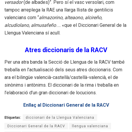
versador
(de
albades)”. Pero sí el vasc
versolari
, com
tampoc arreplega la RAE una llarga llista de gentilicis
valencians com “
almazorino, alteaono, alcireño,
alcudiolano, almusafeño
….. «que el
Diccionari
General de la
Llengua Valenciana
sí acull.
Atres diccionaris de la RACV
Per una atra banda la Secció de Llengua de la RACV també
treballa en l’actualisació dels
seus atres diccionaris. Com
ara el bilingüe valencià-castellà/castellà-valencià, el de
sinònims i
antònims. El diccionari de la rima i treballa en
l’elaboració d’un gran diccionari de locucions.
Enllaç al Diccionari General de la RACV
Etiquetas:
diccionari de la Llengua Valenciana
Diccionari General de la RACV
llengua valenciana