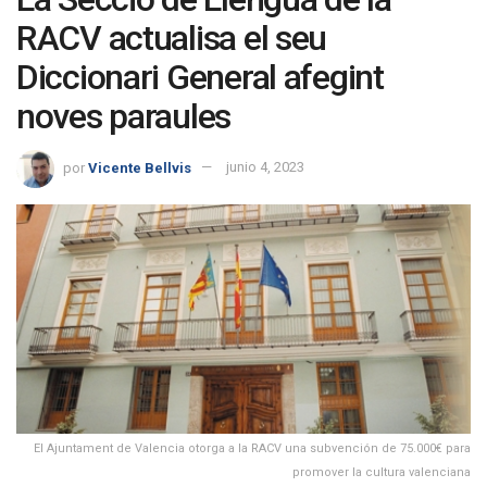
RACV actualisa el seu
Diccionari General afegint
noves paraules
por
Vicente Bellvis
junio 4, 2023
El Ajuntament de Valencia otorga a la RACV una subvención de 75.000€ para
promover la cultura valenciana