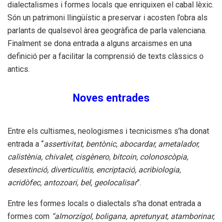
dialectalismes i formes locals que enriquixen el cabal lèxic.
Són un patrimoni llingüístic a preservar
i acosten l’obra als
parlants de qualsevol àrea geogràfica de parla valenciana.
Finalment se dona
entrada a alguns arcaismes en una
definició per a facilitar la comprensió de texts clàssics o
antics.
Noves entrades
Entre els cultismes, neologismes i tecnicismes s’ha donat
entrada a “
assertivitat, bentònic,
abocardar,
ametalador,
calistènia,
chivalet,
cisgènero,
bitcoin,
colonoscòpia,
desextinció,
diverticulitis, encriptació, acribiologia,
acridòfec, antozoari, bel, geolocalisar
”.
Entre les formes
locals o dialectals s’ha donat entrada a
formes com
“
almorzígol, boligana, apretunyat, atamborinar,