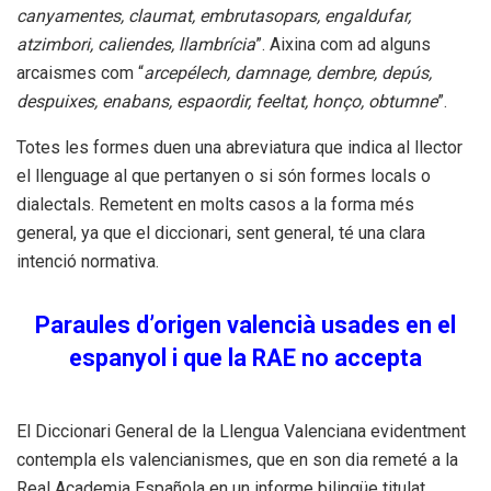
canyamentes, claumat, embrutasopars, engaldufar,
atzimbori, caliendes, llambrícia
”. Aixina com ad
alguns
arcaismes com “
arcepélech,
damnage, dembre, depús,
despuixes, enabans, espaordir,
feeltat, honço, obtumne
”.
Totes les formes duen una abreviatura que indica al llector
el llenguage al
que pertanyen o si són formes locals o
dialectals. Remetent en molts casos a la forma més
general,
ya que el diccionari, sent general, té una clara
intenció normativa.
Paraules d’origen valencià usades en el
espanyol i que la RAE no accepta
El
Diccionari General de la Llengua Valenciana
evidentment
contempla els valencianismes,
que en son dia remeté a la
Real Academia Española
en un informe bilingüe titulat