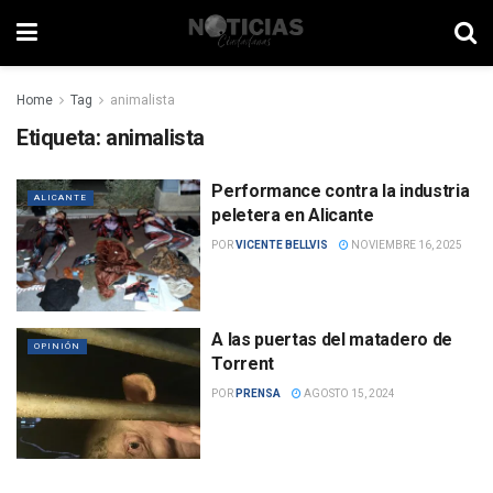
Home
Tag
animalista
Etiqueta:
animalista
Performance contra la industria
ALICANTE
peletera en Alicante
POR
VICENTE BELLVIS
NOVIEMBRE 16, 2025
A las puertas del matadero de
OPINIÓN
Torrent
POR
PRENSA
AGOSTO 15, 2024