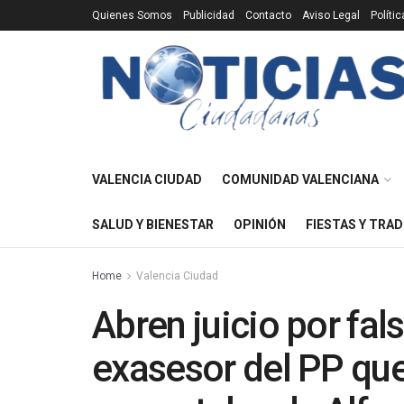
Quienes Somos
Publicidad
Contacto
Aviso Legal
Políti
VALENCIA CIUDAD
COMUNIDAD VALENCIANA
SALUD Y BIENESTAR
OPINIÓN
FIESTAS Y TRAD
Home
Valencia Ciudad
Abren juicio por fal
exasesor del PP que