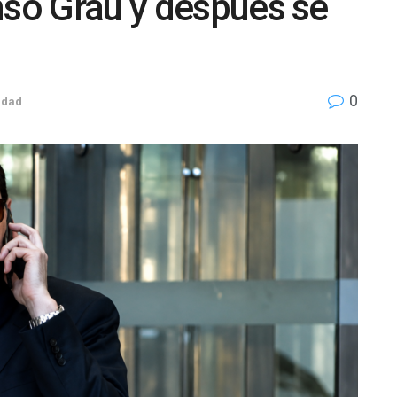
nso Grau y después se
0
udad