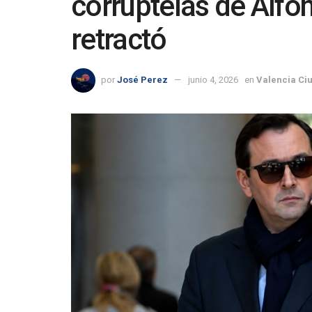
corruptelas de Alfo
retractó
por
José Perez
junio 4, 2026
en
Valencia Ci