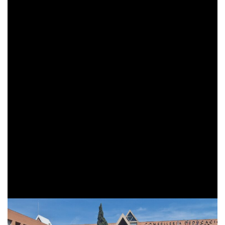
Mientras tanto, la tensión continúa creciendo dentro del
sistema educativo valenciano.
Las direcciones de numerosos centros públicos mantienen
la amenaza de presentar:
Dimisiones colectivas
Coordinadas
Públicas
si finalmente no se alcanza un acuerdo satisfactorio entre
la administración y el profesorado.
La negociación entra así en sus horas más delicadas desde
el inicio de la huelga.