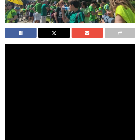
La huelga indefinida en la enseñanza pública no
universitaria de la Comunitat Valenciana entra en un
momento decisivo. Los sindicatos han decidido trasladar
directamente al profesorado la decisión sobre si aceptar o
rechazar la última propuesta presentada por la Conselleria
d’Educació para intentar poner fin al conflicto.
La consulta se produce tras siete días de movilizaciones y
después de una nueva oferta del departamento que dirige
Carmen Ortí.