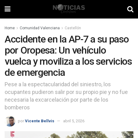
Home
Comunidad Valenciana
Castellón
Accidente en la AP-7 a su paso
por Oropesa: Un vehículo
vuelca y moviliza a los servicios
de emergencia
Pese a la espectacularidad del siniestro, los
ocupantes pudieron salir por su propio pie y no fue
necesaria la excarcelación por parte de los
bomberos
por
Vicente Bellvis
abril 5, 2026