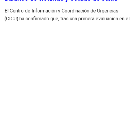
El Centro de Información y Coordinación de Urgencias
(CICU) ha confirmado que, tras una primera evaluación en el
lugar, se atendió a siete personas. La mayoría presentaba
cuadros de
policontusiones y heridas leves
provocadas
por el impacto de los escombros y el mobiliario
desplazado.
Hospitalización:
Cinco de los heridos
requirieron traslado a centros hospitalarios
cercanos para realizar pruebas radiológicas y
descartar lesiones internas. Los otros dos
afectados fueron dados de alta
in situ
tras
recibir curas menores.
Investigación en curso
Aunque el hotel ha activado sus protocolos de seguridad y