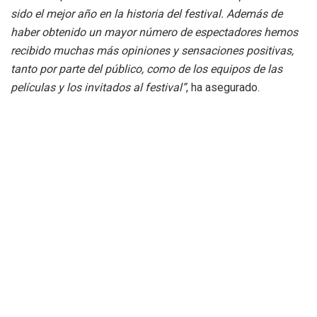
sido el mejor año en la historia del festival. Además de
haber obtenido un mayor número de espectadores hemos
recibido muchas más opiniones y sensaciones positivas,
tanto por parte del público, como de los equipos de las
películas y los invitados al festival”
, ha asegurado.
Asimismo, en su opinión,
“la creación de un espacio de
encuentro frente al Edificio Rialto, que ha sido una de las
grandes novedades de este año, ha sido un acierto. Se ha
convertido en un punto de referencia para espectadores,
periodistas y cineastas, lo que ha contribuido a generar un
mayor número de relaciones profesionales y ha permitido
que los ciudadanos locales y los turistas percibieran el
potencial y la presencia de Cinema Jove en la ciudad”.
Por otra parte, la presencia del director mexicano Alonso
Ruizpalacios, galardonado este año con el Premio ‘Luna de
Valencia’, ha hecho que muchos espectadores valencianos