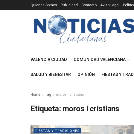
Quienes Somos
Publicidad
Contacto
Aviso Legal
Políti
VALENCIA CIUDAD
COMUNIDAD VALENCIANA
SALUD Y BIENESTAR
OPINIÓN
FIESTAS Y TRAD
Home
Tag
moros i cristians
Etiqueta:
moros i cristians
FIESTAS Y TRADICIONES