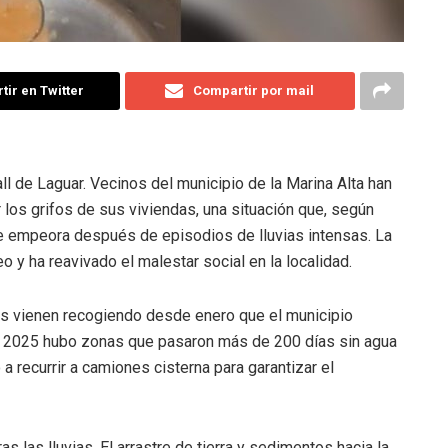
ir en Twitter
Compartir por mail
all de Laguar. Vecinos del municipio de la Marina Alta han
los grifos de sus viviendas, una situación que, según
ue empeora después de episodios de lluvias intensas. La
 y ha reavivado el malestar social en la localidad.
es vienen recogiendo desde enero que el municipio
nte 2025 hubo zonas que pasaron más de 200 días sin agua
 a recurrir a camiones cisterna para garantizar el
ras las lluvias. El arrastre de tierra y sedimentos hacia la