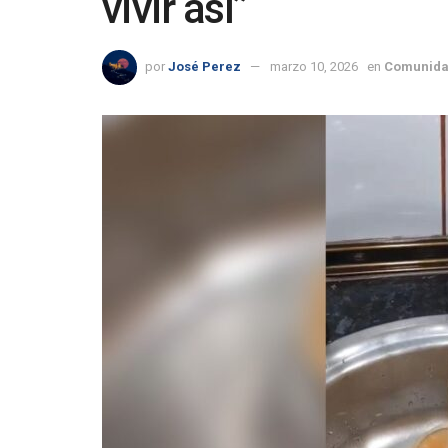
vivir así”
por
José Perez
marzo 10, 2026
en
Comunida