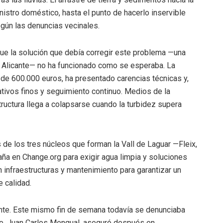
istro doméstico, hasta el punto de hacerlo inservible
egún las denuncias vecinales.
que la solución que debía corregir este problema —una
 de Alicante— no ha funcionado como se esperaba. La
 de 600.000 euros, ha presentado carencias técnicas y,
ativos finos y seguimiento continuo. Medios de la
uctura llega a colapsarse cuando la turbidez supera
 de los tres núcleos que forman la Vall de Laguar —Fleix,
a en Change.org para exigir agua limpia y soluciones
 infraestructuras y mantenimiento para garantizar un
 calidad.
ante. Este mismo fin de semana todavía se denunciaba
lde, Juan Carlos Mengual, aseguró después en