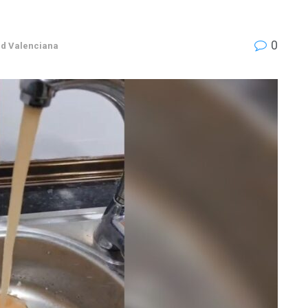
0
d Valenciana