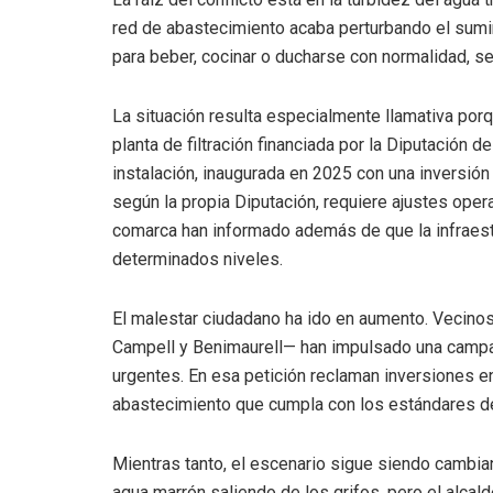
red de abastecimiento acaba perturbando el sumin
para beber, cocinar o ducharse con normalidad, s
La situación resulta especialmente llamativa por
planta de filtración financiada por la Diputación
instalación, inaugurada en 2025 con una inversión
según la propia Diputación, requiere ajustes oper
comarca han informado además de que la infraestr
determinados niveles.
El malestar ciudadano ha ido en aumento. Vecinos
Campell y Benimaurell— han impulsado una campañ
urgentes. En esa petición reclaman inversiones en
abastecimiento que cumpla con los estándares de
Mientras tanto, el escenario sigue siendo cambi
agua marrón saliendo de los grifos, pero el alca