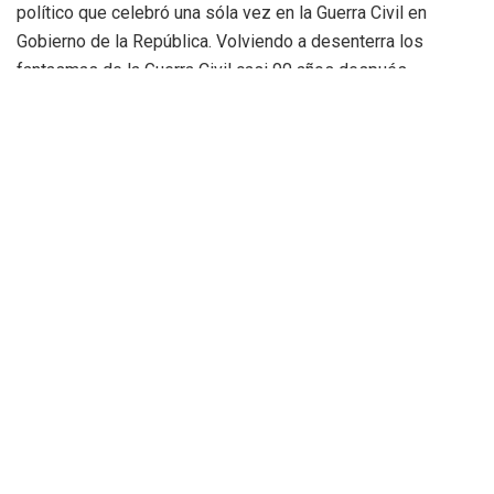
político que celebró una sóla vez en la Guerra Civil en
Gobierno de la República. Volviendo a desenterra los
fantasmas de la Guerra Civil casi 90 años después.
Habrá que ver si además de la cobertura también existe
como en el caso de las celebradas en Valencia la cobertura
económica, ya que el gobiernod e Ribó daba más de
25.000€ al año vía subvención nominativa a esta entidad
para organizar la cabalgata y corría con todos los gastos de
seguridad, de vallado, de limpieza y de infraestructura.
De nuevo el rancio catalanismo independentista busca
cualquier excusa para hacer política y disfrazados de
hermanitas de la caridad para la zona #DANA montan una
falsa fiesta infantil para adoctrinar a niños y hacer política
catalanista…una vez más, ni la trágica DANA y sus terribles
consecuencias es un límite para hacer política barata.