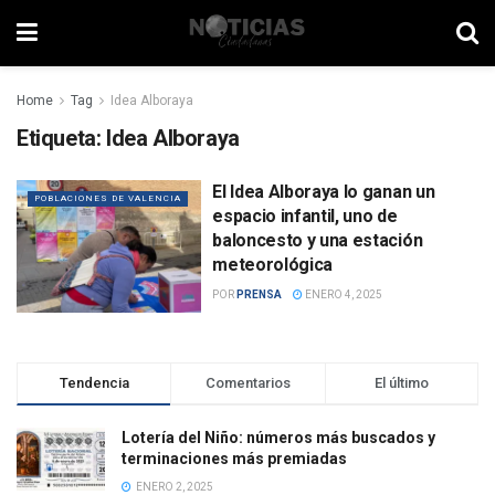
Home
Tag
Idea Alboraya
Etiqueta:
Idea Alboraya
El Idea Alboraya lo ganan un
POBLACIONES DE VALENCIA
espacio infantil, uno de
baloncesto y una estación
meteorológica
POR
PRENSA
ENERO 4, 2025
Tendencia
Comentarios
El último
Lotería del Niño: números más buscados y
terminaciones más premiadas
ENERO 2, 2025