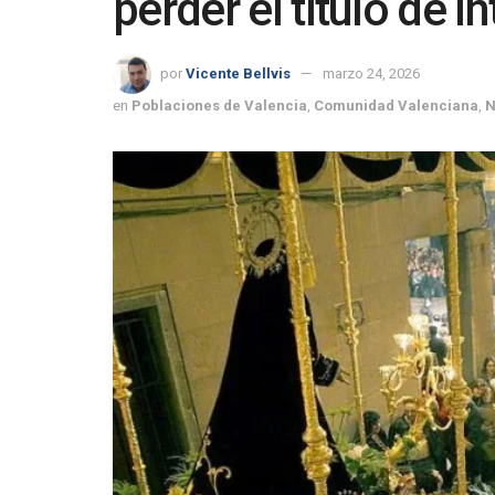
perder el título de I
por
Vicente Bellvis
marzo 24, 2026
en
Poblaciones de Valencia
,
Comunidad Valenciana
,
N