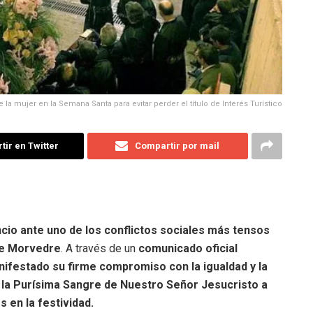
 la mujer en la Semana Santa para evitar perder el título de Interés Turístico
ir en Twitter
Compartir por mail
ncio ante uno de los conflictos sociales más tensos
 de Morvedre
.
A través de un
comunicado oficial
manifestado su firme compromiso con la
igualdad y la
de la Purísima Sangre de Nuestro Señor Jesucristo a
s en la festividad
.