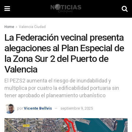
Home
Valencia Ciudad
La Federación vecinal presenta
alegaciones al Plan Especial de
la Zona Sur 2 del Puerto de
Valencia
El PEZS2 aumenta el riesgo de inundabilidad y
multiplica por cuatro la edificabilidad portuaria sin
tener aprobado el planeamiento urbanístico
por
Vicente Bellvis
septiembre 9, 2025