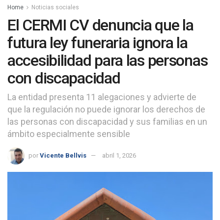
Home
Noticias sociales
El CERMI CV denuncia que la
futura ley funeraria ignora la
accesibilidad para las personas
con discapacidad
La entidad presenta 11 alegaciones y advierte de
que la regulación no puede ignorar los derechos de
las personas con discapacidad y sus familias en un
ámbito especialmente sensible
por
Vicente Bellvis
abril 1, 2026