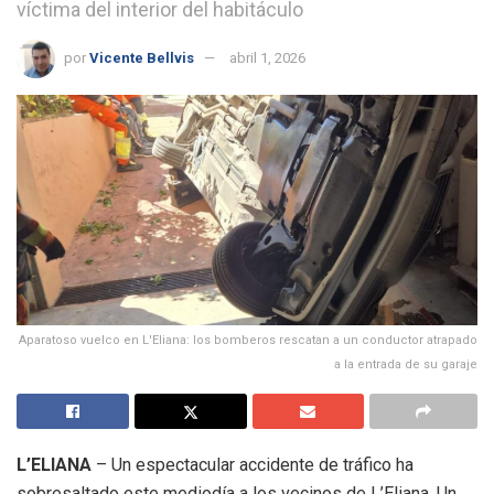
víctima del interior del habitáculo
por
Vicente Bellvis
abril 1, 2026
Aparatoso vuelco en L'Eliana: los bomberos rescatan a un conductor atrapado
a la entrada de su garaje
L’ELIANA
– Un espectacular accidente de tráfico ha
sobresaltado este mediodía a los vecinos de L’Eliana. Un